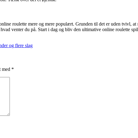
r online roulette mere og mere populært. Grunden til det er uden tvivl, at
 hvad venter du på. Start i dag og bliv den ultimative online roulette spil
nder og flere slag
et med
*