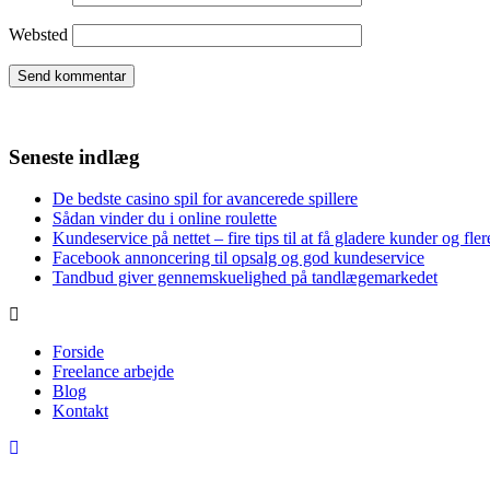
Websted
Seneste indlæg
De bedste casino spil for avancerede spillere
Sådan vinder du i online roulette
Kundeservice på nettet – fire tips til at få gladere kunder og fler
Facebook annoncering til opsalg og god kundeservice
Tandbud giver gennemskuelighed på tandlægemarkedet
Forside
Freelance arbejde
Blog
Kontakt