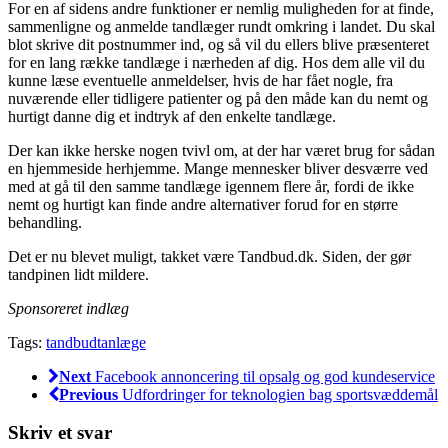
For en af sidens andre funktioner er nemlig muligheden for at finde,
sammenligne og anmelde tandlæger rundt omkring i landet. Du skal
blot skrive dit postnummer ind, og så vil du ellers blive præsenteret
for en lang række tandlæge i nærheden af dig. Hos dem alle vil du
kunne læse eventuelle anmeldelser, hvis de har fået nogle, fra
nuværende eller tidligere patienter og på den måde kan du nemt og
hurtigt danne dig et indtryk af den enkelte tandlæge.
Der kan ikke herske nogen tvivl om, at der har været brug for sådan
en hjemmeside herhjemme. Mange mennesker bliver desværre ved
med at gå til den samme tandlæge igennem flere år, fordi de ikke
nemt og hurtigt kan finde andre alternativer forud for en større
behandling.
Det er nu blevet muligt, takket være Tandbud.dk. Siden, der gør
tandpinen lidt mildere.
Sponsoreret indlæg
Tags:
tandbud
tanlæge
Next
Facebook annoncering til opsalg og god kundeservice
Previous
Udfordringer for teknologien bag sportsvæddemål
Skriv et svar