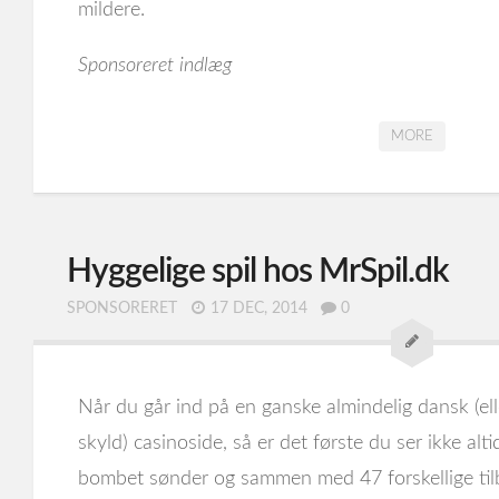
mildere.
Sponsoreret indlæg
MORE
Hyggelige spil hos MrSpil.dk
SPONSORERET
17 DEC, 2014
0
Når du går ind på en ganske almindelig dansk (el
skyld) casinoside, så er det første du ser ikke alt
bombet sønder og sammen med 47 forskellige ti