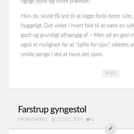
rigtigt store og flotte præmier!
Hvis du skulle få lyst til at kigge forbi deres side
hyggeligt. Det virker i hvert fald til at være en 
godt og grundigt afhængig af – Men på en god må
også er mulighed for at ”spille for sjov”, således 
smide penge i det at have det sjovt.
MORE
Farstrup gyngestol
SPONSORERET
15 DEC, 2014
0