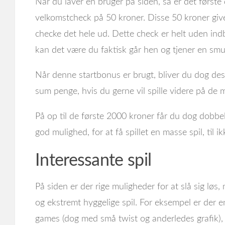
Når du laver en bruger på siden, så er det første
velkomstcheck på 50 kroner. Disse 50 kroner give
checke det hele ud. Dette check er helt uden indb
kan det være du faktisk går hen og tjener en smul
Når denne startbonus er brugt, bliver du dog desv
sum penge, hvis du gerne vil spille videre på de
På op til de første 2000 kroner får du dog dobb
god mulighed, for at få spillet en masse spil, til 
Interessante spil
På siden er der rige muligheder for at slå sig l
og ekstremt hyggelige spil. For eksempel er der e
games (dog med små twist og anderledes grafik), 