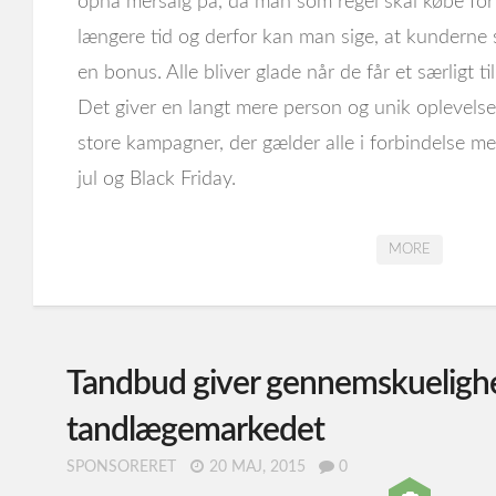
opnå mersalg på, da man som regel skal købe for
længere tid og derfor kan man sige, at kunderne ska
en bonus. Alle bliver glade når de får et særligt t
Det giver en langt mere person og unik oplevelse
store kampagner, der gælder alle i forbindelse m
jul og Black Friday.
MORE
Tandbud giver gennemskueligh
tandlægemarkedet
SPONSORERET
20 MAJ, 2015
0