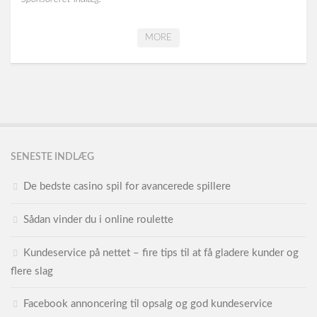
MORE
SENESTE INDLÆG
De bedste casino spil for avancerede spillere
Sådan vinder du i online roulette
Kundeservice på nettet – fire tips til at få gladere kunder og
flere slag
Facebook annoncering til opsalg og god kundeservice