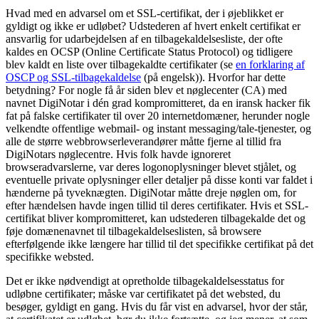
Hvad med en advarsel om et SSL-certifikat, der i øjeblikket er
gyldigt og ikke er udløbet? Udstederen af hvert enkelt certifikat er
ansvarlig for udarbejdelsen af en tilbagekaldelsesliste, der ofte
kaldes en OCSP (Online Certificate Status Protocol) og tidligere
blev kaldt en liste over tilbagekaldte certifikater (se
en forklaring af
OSCP og SSL-tilbagekaldelse
(på engelsk)). Hvorfor har dette
betydning? For nogle få år siden blev et nøglecenter (CA) med
navnet DigiNotar i dén grad kompromitteret, da en iransk hacker fik
fat på falske certifikater til over 20 internetdomæner, herunder nogle
velkendte offentlige webmail- og instant messaging/tale-tjenester, og
alle de større webbrowserleverandører måtte fjerne al tillid fra
DigiNotars nøglecentre. Hvis folk havde ignoreret
browseradvarslerne, var deres logonoplysninger blevet stjålet, og
eventuelle private oplysninger eller detaljer på disse konti var faldet i
hænderne på tyveknægten. DigiNotar måtte dreje nøglen om, for
efter hændelsen havde ingen tillid til deres certifikater. Hvis et SSL-
certifikat bliver kompromitteret, kan udstederen tilbagekalde det og
føje domænenavnet til tilbagekaldelseslisten, så browsere
efterfølgende ikke længere har tillid til det specifikke certifikat på det
specifikke websted.
Det er ikke nødvendigt at opretholde tilbagekaldelsesstatus for
udløbne certifikater; måske var certifikatet på det websted, du
besøger, gyldigt en gang. Hvis du får vist en advarsel, hvor der står,