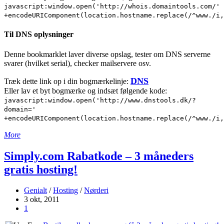
javascript:window.open('http://whois.domaintools.com/'
+encodeURIComponent(location.hostname.replace(/^www./i,
Til DNS oplysninger
Denne bookmarklet laver diverse opslag, tester om DNS serverne
svarer (hvilket serial), checker mailservere osv.
DNS
Træk dette link op i din bogmærkelinje:
Eller lav et byt bogmærke og indsæt følgende kode:
javascript:window.open('http://www.dnstools.dk/?
domain='
+encodeURIComponent(location.hostname.replace(/^www./i,
More
Simply.com Rabatkode – 3 måneders
gratis hosting!
Genialt
/
Hosting
/
Nørderi
3 okt, 2011
1