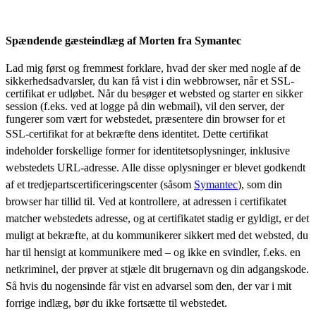
Spændende gæsteindlæg af Morten fra Symantec
Lad mig først og fremmest forklare, hvad der sker med nogle af de
sikkerhedsadvarsler, du kan få vist i din webbrowser, når et SSL-
certifikat er udløbet. Når du besøger et websted og starter en sikker
session (f.eks. ved at logge på din webmail), vil den server, der
fungerer som vært for webstedet, præsentere din browser for et
SSL-certifikat for at bekræfte dens identitet.
Dette certifikat
indeholder forskellige former for identitetsoplysninger, inklusive
webstedets URL-adresse. Alle disse oplysninger er blevet godkendt
af et tredjepartscertificeringscenter (såsom
Symantec
), som din
browser har tillid til. Ved at kontrollere, at adressen i certifikatet
matcher webstedets adresse, og at certifikatet stadig er gyldigt, er det
muligt at bekræfte, at du kommunikerer sikkert med det websted, du
har til hensigt at kommunikere med – og ikke en svindler, f.eks. en
netkriminel, der prøver at stjæle dit brugernavn og din adgangskode.
Så hvis du nogensinde får vist en advarsel som den, der var i mit
forrige indlæg, bør du ikke fortsætte til webstedet.