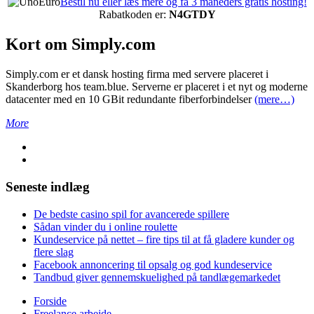
Bestil nu eller læs mere og få 3 måneders gratis hosting!
Rabatkoden er:
N4GTDY
Kort om Simply.com
Simply.com er et dansk hosting firma med servere placeret i
Skanderborg hos team.blue. Serverne er placeret i et nyt og moderne
datacenter med en 10 GBit redundante fiberforbindelser
(mere…)
More
Seneste indlæg
De bedste casino spil for avancerede spillere
Sådan vinder du i online roulette
Kundeservice på nettet – fire tips til at få gladere kunder og
flere slag
Facebook annoncering til opsalg og god kundeservice
Tandbud giver gennemskuelighed på tandlægemarkedet
Forside
Freelance arbejde