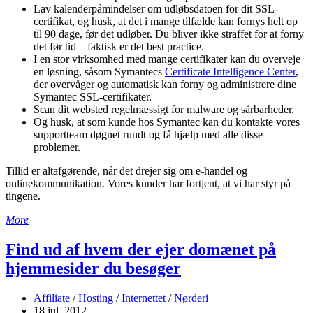
Lav kalenderpåmindelser om udløbsdatoen for dit SSL-
certifikat, og husk, at det i mange tilfælde kan fornys helt op
til 90 dage, før det udløber. Du bliver ikke straffet for at forny
det før tid – faktisk er det best practice.
I en stor virksomhed med mange certifikater kan du overveje
en løsning, såsom Symantecs
Certificate Intelligence Center
,
der overvåger og automatisk kan forny og administrere dine
Symantec SSL-certifikater.
Scan dit websted regelmæssigt for malware og sårbarheder.
Og husk, at som kunde hos Symantec kan du kontakte vores
supportteam døgnet rundt og få hjælp med alle disse
problemer.
Tillid er altafgørende, når det drejer sig om e-handel og
onlinekommunikation. Vores kunder har fortjent, at vi har styr på
tingene.
More
Find ud af hvem der ejer domænet på
hjemmesider du besøger
Affiliate
/
Hosting
/
Internettet
/
Nørderi
18 jul, 2012