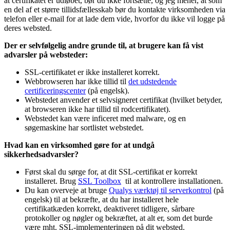
at certifikatet er udløbet, bør du ikke fortsætte, og jeg mener, at som
en del af et større tillidsfællesskab bør du kontakte virksomheden via
telefon eller e-mail for at lade dem vide, hvorfor du ikke vil logge på
deres websted.
Der er selvfølgelig andre grunde til, at brugere kan få vist
advarsler på websteder:
SSL-certifikatet er ikke installeret korrekt.
Webbrowseren har ikke tillid til
det udstedende
certificeringscenter
(på engelsk).
Webstedet anvender et selvsigneret certifikat (hvilket betyder,
at browseren ikke har tillid til rodcertifikatet).
Webstedet kan være inficeret med malware, og en
søgemaskine har sortlistet webstedet.
Hvad kan en virksomhed gøre for at undgå
sikkerhedsadvarsler?
Først skal du sørge for, at dit SSL-certifikat er korrekt
installeret. Brug
SSL Toolbox
til at kontrollere installationen.
Du kan overveje at bruge
Qualys værktøj til serverkontrol
(på
engelsk) til at bekræfte, at du har installeret hele
certifikatkæden korrekt, deaktiveret tidligere, sårbare
protokoller og nøgler og bekræftet, at alt er, som det burde
være mht. SSL-implementeringen på dit websted.