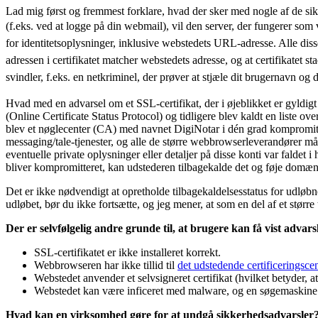
Lad mig først og fremmest forklare, hvad der sker med nogle af de sikk
(f.eks. ved at logge på din webmail), vil den server, der fungerer som 
for identitetsoplysninger, inklusive webstedets URL-adresse. Alle diss
adressen i certifikatet matcher webstedets adresse, og at certifikatet 
svindler, f.eks. en netkriminel, der prøver at stjæle dit brugernavn og
Hvad med en advarsel om et SSL-certifikat, der i øjeblikket er gyldigt 
(Online Certificate Status Protocol) og tidligere blev kaldt en liste over
blev et nøglecenter (CA) med navnet DigiNotar i dén grad kompromittere
messaging/tale-tjenester, og alle de større webbrowserleverandører mått
eventuelle private oplysninger eller detaljer på disse konti var faldet
bliver kompromitteret, kan udstederen tilbagekalde det og føje domænena
Det er ikke nødvendigt at opretholde tilbagekaldelsesstatus for udløbne 
udløbet, bør du ikke fortsætte, og jeg mener, at som en del af et størr
Der er selvfølgelig andre grunde til, at brugere kan få vist advar
SSL-certifikatet er ikke installeret korrekt.
Webbrowseren har ikke tillid til
det udstedende certificeringsce
Webstedet anvender et selvsigneret certifikat (hvilket betyder, at 
Webstedet kan være inficeret med malware, og en søgemaskine h
Hvad kan en virksomhed gøre for at undgå sikkerhedsadvarsler