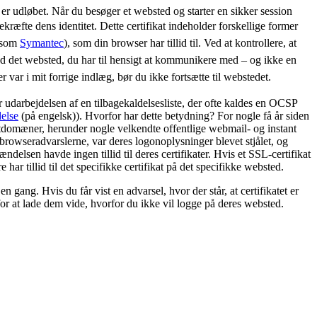
 er udløbet. Når du besøger et websted og starter en sikker session
ekræfte dens identitet.
Dette certifikat indeholder forskellige former
såsom
Symantec
), som din browser har tillid til. Ved at kontrollere, at
 med det websted, du har til hensigt at kommunikere med – og ikke en
 var i mit forrige indlæg, bør du ikke fortsætte til webstedet.
or udarbejdelsen af en tilbagekaldelsesliste, der ofte kaldes en OCSP
else
(på engelsk)). Hvorfor har dette betydning? For nogle få år siden
netdomæner, herunder nogle velkendte offentlige webmail- og instant
 browseradvarslerne, var deres logonoplysninger blevet stjålet, og
delsen havde ingen tillid til deres certifikater. Hvis et SSL-certifikat
ar tillid til det specifikke certifikat på det specifikke websted.
 gang. Hvis du får vist en advarsel, hvor der står, at certifikatet er
 for at lade dem vide, hvorfor du ikke vil logge på deres websted.