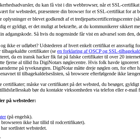
erhedsadvarsler, du kan få vist i din webbrowser, når et SSL-certifikat
vært for webstedet, præsentere din browser for et SSL-certifikat for at b
e oplysninger er blevet godkendt af et tredjepartscertificeringscenter (
stadig er gyldigt, er det muligt at bekræfte, at du kommunikerer sikkert
 din adgangskode. Så hvis du nogensinde får vist en advarsel som den, der
og ikke er udløbet? Udstederen af hvert enkelt certifikat er ansvarlig f
 tilbagekaldte certifikater (se
en forklaring af OSCP og SSL-tilbagekald
t, da en iransk hacker fik fat på falske certifikater til over 20 inter
e fjerne al tillid fra DigiNotars nøglecentre. Hvis folk havde ignoreret
 i hænderne på tyveknægten. DigiNotar måtte dreje nøglen om, for efter hæn
vnet til tilbagekaldelseslisten, så browsere efterfølgende ikke længere h
certifikater; måske var certifikatet på det websted, du besøger, gyldigt en
e tillidsfællesskab bør du kontakte virksomheden via telefon eller e-mail
sler på websteder:
nter
(på engelsk).
browseren ikke har tillid til rodcertifikatet).
ar sortlistet webstedet.
?