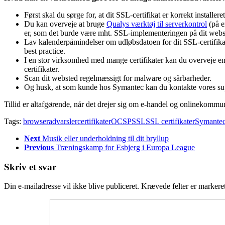
Først skal du sørge for, at dit SSL-certifikat er korrekt installer
Du kan overveje at bruge
Qualys værktøj til serverkontrol
(på en
er, som det burde være mht. SSL-implementeringen på dit webs
Lav kalenderpåmindelser om udløbsdatoen for dit SSL-certifikat, o
best practice.
I en stor virksomhed med mange certifikater kan du overveje 
certifikater.
Scan dit websted regelmæssigt for malware og sårbarheder.
Og husk, at som kunde hos Symantec kan du kontakte vores sup
Tillid er altafgørende, når det drejer sig om e-handel og onlinekommuni
Tags:
browseradvarsler
certifikater
OCSP
SSL
SSL certifikater
Symante
Next
Musik eller underholdning til dit bryllup
Previous
Træningskamp for Esbjerg i Europa League
Skriv et svar
Din e-mailadresse vil ikke blive publiceret.
Krævede felter er marker