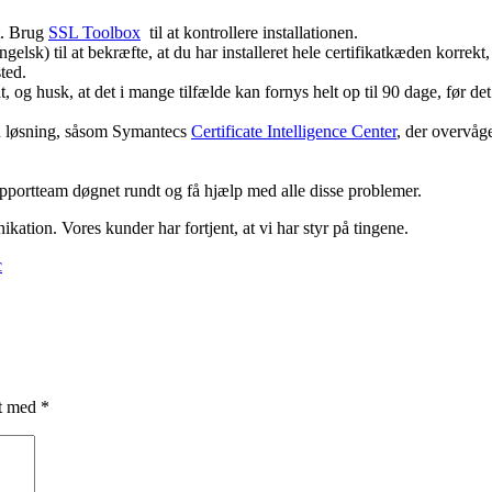
et. Brug
SSL Toolbox
til at kontrollere installationen.
gelsk) til at bekræfte, at du har installeret hele certifikatkæden korrekt,
ted.
g husk, at det i mange tilfælde kan fornys helt op til 90 dage, før det ud
en løsning, såsom Symantecs
Certificate Intelligence Center
, der overvåg
portteam døgnet rundt og få hjælp med alle disse problemer.
kation. Vores kunder har fortjent, at vi har styr på tingene.
c
et med
*